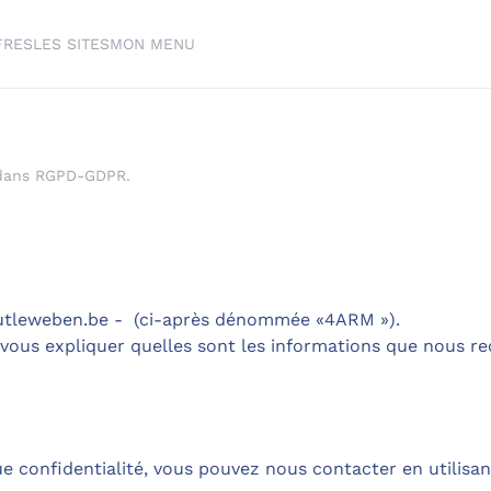
FRES
LES SITES
MON MENU
 dans
RGPD-GDPR
.
outleweben.be - (ci-après dénommée «4ARM »).
e vous expliquer quelles sont les informations que nous re
e confidentialité, vous pouvez nous contacter en utilisan