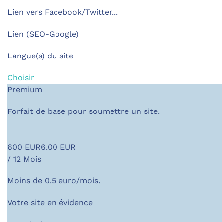
Lien vers Facebook/Twitter...
Lien (SEO-Google)
Langue(s) du site
Choisir
Premium
Forfait de base pour soumettre un site.
6
00
EUR
6.00 EUR
/ 12 Mois
Moins de 0.5 euro/mois.
Votre site en évidence